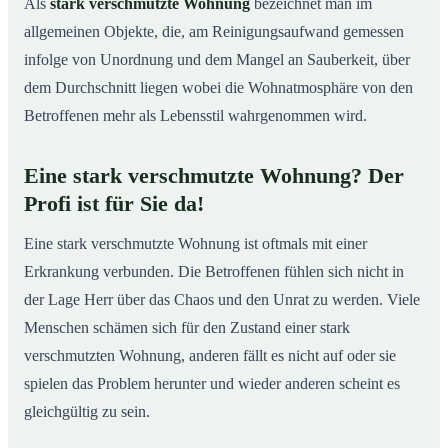
03
Als
stark verschmutzte Wohnung
bezeichnet man im
allgemeinen Objekte, die, am Reinigungsaufwand gemessen
Welche Vorteile bietet die Reinigung einer
04
verschmutzten Wohnung durch einen Profi?
infolge von Unordnung und dem Mangel an Sauberkeit, über
So reinigen unsere Profis stark verschmutzte
dem Durchschnitt liegen wobei die Wohnatmosphäre von den
05
Wohnungen
Betroffenen mehr als Lebensstil wahrgenommen wird.
Eine stark verschmutzte Wohnung? Der
Profi ist für Sie da!
Eine stark verschmutzte Wohnung ist oftmals mit einer
Erkrankung verbunden. Die Betroffenen fühlen sich nicht in
der Lage Herr über das Chaos und den Unrat zu werden. Viele
Menschen schämen sich für den Zustand einer stark
verschmutzten Wohnung, anderen fällt es nicht auf oder sie
spielen das Problem herunter und wieder anderen scheint es
gleichgültig zu sein.