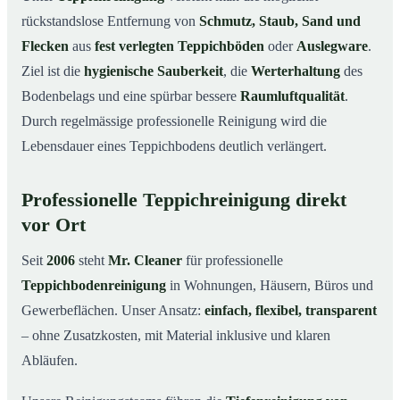
03
rückstandslose Entfernung von
Schmutz, Staub, Sand und
Typische Anlässe für eine Teppichreinigung
04
Flecken
aus
fest verlegten Teppichböden
oder
Auslegware
.
So läuft die Teppichreinigung ab
05
Ziel ist die
hygienische Sauberkeit
, die
Werterhaltung
des
Preise & Kostenfaktoren
06
Bodenbelags und eine spürbar bessere
Raumluftqualität
.
Durch regelmässige professionelle Reinigung wird die
Vorteile mit Mr. Cleaner
07
Lebensdauer eines Teppichbodens deutlich verlängert.
Fazit
08
Qualität, die man sieht – Profis bei einer
09
Professionelle Teppichreinigung direkt
Teppichreinigung im Einsatz
vor Ort
Seit
2006
steht
Mr. Cleaner
für professionelle
Teppichbodenreinigung
in Wohnungen, Häusern, Büros und
Gewerbeflächen. Unser Ansatz:
einfach, flexibel, transparent
– ohne Zusatzkosten, mit Material inklusive und klaren
Abläufen.