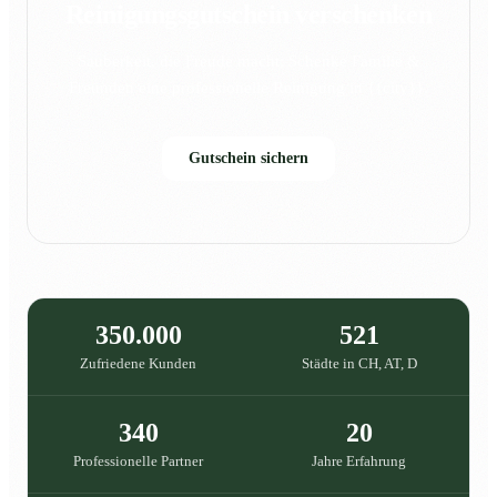
Reinigungsgutschein verschenken
Sauberkeit, die Freude macht: Schenke Familie &
Freunden eine professionelle Reinigung in {{city}}.
Gutschein sichern
350.000
521
Zufriedene Kunden
Städte in CH, AT, D
340
20
Professionelle Partner
Jahre Erfahrung