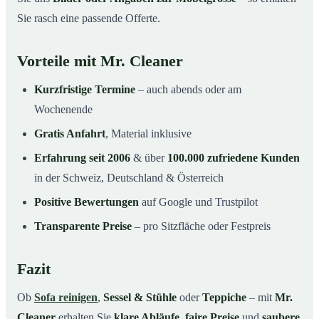
Sie rasch eine passende Offerte.
Vorteile mit Mr. Cleaner
Kurzfristige Termine
– auch abends oder am
Wochenende
Gratis Anfahrt
, Material inklusive
Erfahrung seit 2006
& über
100.000 zufriedene Kunden
in der Schweiz, Deutschland & Österreich
Positive Bewertungen
auf Google und Trustpilot
Transparente Preise
– pro Sitzfläche oder Festpreis
Fazit
Ob
Sofa reinigen
,
Sessel & Stühle
oder
Teppiche
– mit
Mr.
Cleaner
erhalten Sie
klare Abläufe
,
faire Preise
und
saubere