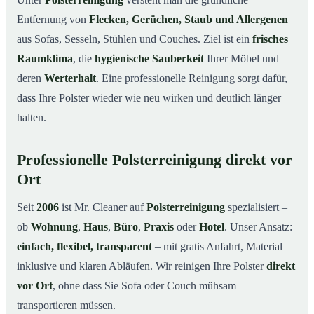
Leistungen auf einen Blick
03
Entfernung von
Flecken, Gerüchen, Staub und Allergenen
Typische Anlässe für eine Polsterreinigung
04
aus Sofas, Sesseln, Stühlen und Couches. Ziel ist ein
frisches
So läuft die Polsterreinigung ab
05
Raumklima
, die
hygienische Sauberkeit
Ihrer Möbel und
Preise & Kostenfaktoren
06
deren
Werterhalt
. Eine professionelle Reinigung sorgt dafür,
dass Ihre Polster wieder wie neu wirken und deutlich länger
Vorteile mit Mr. Cleaner
07
halten.
Fazit
08
So läuft eine professionelle Polsterreinigung ab
09
Professionelle Polsterreinigung direkt vor
Ort
Seit
2006
ist Mr. Cleaner auf
Polsterreinigung
spezialisiert –
ob
Wohnung
,
Haus
,
Büro
,
Praxis
oder
Hotel
. Unser Ansatz:
einfach, flexibel, transparent
– mit gratis Anfahrt, Material
inklusive und klaren Abläufen. Wir reinigen Ihre Polster
direkt
vor Ort
, ohne dass Sie Sofa oder Couch mühsam
transportieren müssen.