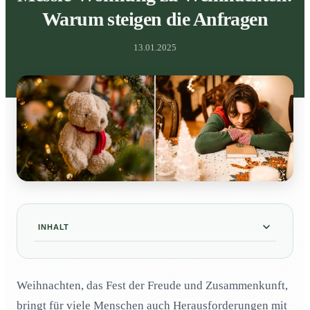
Warum steigen die Anfragen
13.01.2025
INHALT
Warum führt Einsamkeit zu Weihnachten häufig
01
zur Verwahrlosung in der Grossstadt?
Weihnachten, das Fest der Freude und Zusammenkunft,
Was steckt hinter dem Anstieg von Messie-
02
bringt für viele Menschen auch Herausforderungen mit
Wohnungen in der Weihnachtszeit?