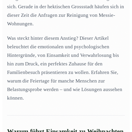
sich. Gerade in der hektischen Grossstadt häufen sich in
Wie wirkt sich der Besuch der Familie zu Weihnachten
03
dieser Zeit die Anfragen zur Reinigung von Messie-
auf Menschen mit Messie-Syndrom aus?
Wohnungen.
Welche Rolle spielt die Anonymität in der Grossstadt
04
bei der Entstehung von Verwahrlosung?
Was steckt hinter diesem Anstieg? Dieser Artikel
Wie beeinflussen Depressionen und Einsamkeit den
05
Zustand einer Wohnung zu Weihnachten?
beleuchtet die emotionalen und psychologischen
Hintergründe, von Einsamkeit und Verwahrlosung bis
Wie kann das Aufräumen und Reinigen helfen, den
06
Weihnachtsstress zu reduzieren?
hin zum Druck, ein perfektes Zuhause für den
Warum ist Weihnachten für viele Menschen in der
Familienbesuch präsentieren zu wollen. Erfahren Sie,
07
Grossstadt eine emotionale Belastung?
warum die Feiertage für manche Menschen zur
Welche psychologischen Folgen hat Verwahrlosung,
08
Belastungsprobe werden – und wie Lösungen aussehen
und warum verstärkt Weihnachten diese?
können.
Wie können Menschen mit Messie-Syndrom den
09
Druck der Weihnachtszeit bewältigen?
Welche Vorteile bietet eine professionelle Reinigung für
10
Menschen, die sich überfordert fühlen?
Warum führt Einsamkeit zu Weihnachten