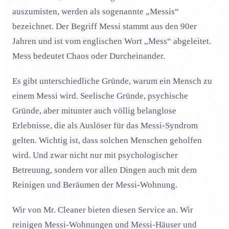
auszumisten, werden als sogenannte „Messis“
Welche Reinigungsmittel werden für die Reinigung der
03
bezeichnet. Der Begriff Messi stammt aus den 90er
Messi-Wohnung verwendet?
Jahren und ist vom englischen Wort „Mess“ abgeleitet.
Wie wird eine Messi-Wohnung richtig gereinigt?
04
Mess bedeutet Chaos oder Durcheinander.
Warum ist es sinnvoll, einen Profi zur Reinigung der
05
Messi-Wohnung hinzuzuziehen?
Es gibt unterschiedliche Gründe, warum ein Mensch zu
Mr. Cleaner ist Ihr Reinigungsprofi für alle Lebenslagen
06
einem Messi wird. Seelische Gründe, psychische
Gründe, aber mitunter auch völlig belanglose
Erlebnisse, die als Auslöser für das Messi-Syndrom
gelten. Wichtig ist, dass solchen Menschen geholfen
wird. Und zwar nicht nur mit psychologischer
Betreuung, sondern vor allen Dingen auch mit dem
Reinigen und Beräumen der Messi-Wohnung.
Wir von Mr. Cleaner bieten diesen Service an. Wir
reinigen Messi-Wohnungen und Messi-Häuser und