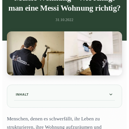
man eine Messi Wohnung richtig?
31.10.2022
INHALT
Warum muss bei einer Reinigung einer Messi-
01
Wohnung gründlich vorgegangen werden?
Menschen, denen es schwerfällt, ihr Leben zu
Wann ist der richtige Zeitpunkt, um eine Messi-
02
strukturieren, ihre Wohnung aufzuräumen und
Wohnung zu reinigen?