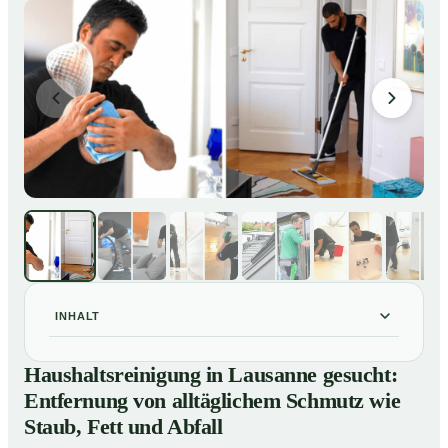
INHALT
Haushaltsreinigung in Lausanne gesucht: Entfernung
01
Haushaltsreinigung in Lausanne gesucht:
von alltäglichem Schmutz wie Staub, Fett und Abfall
Entfernung von alltäglichem Schmutz wie
So läuft eine professionelle Haushaltsreinigung in
02
Staub, Fett und Abfall
Lausanne ab