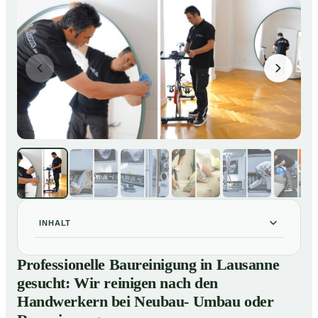
INHALT
Professionelle Baureinigung in Lausanne gesucht: Wir
01
Professionelle Baureinigung in Lausanne
reinigen nach den Handwerkern bei Neubau- Umbau
gesucht: Wir reinigen nach den
oder Renovierungen
Handwerkern bei Neubau- Umbau oder
Baureinigung in Lausanne – Profis im Einsatz
02