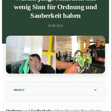
wenig Sinn für Ordnung und
Sauberkeit haben
19.08.2021
INHALT
In der Regel folgen wir hier nicht dem Vorbild
01
unserer Eltern
Ordnung
und
Sauberkeit
wirken für viele Erwachsene