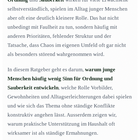
Junge Menschen ticken anders
02
selbstverständlich, spielen im Alltag junger Menschen
Wie bringt man jungen Menschen Ordnung und
03
aber oft eine deutlich kleinere Rolle. Das hat nicht
Sauberkeit bei?
unbedingt mit Faulheit zu tun, sondern häufig mit
Was kann zusätzlich getan werden?
04
anderen Prioritäten, fehlender Struktur und der
Tatsache, dass Chaos im eigenen Umfeld oft gar nicht
als besonders störend wahrgenommen wird.
In diesem Ratgeber geht es darum,
warum junge
Menschen häufig wenig Sinn für Ordnung und
Sauberkeit entwickeln
, welche Rolle Vorbilder,
Gewohnheiten und Alltagserleichterungen dabei spielen
und wie sich das Thema ohne ständige Konflikte
konstruktiv angehen lässt. Ausserdem zeigen wir,
warum praktische Unterstützung im Haushalt oft
wirksamer ist als ständige Ermahnungen.