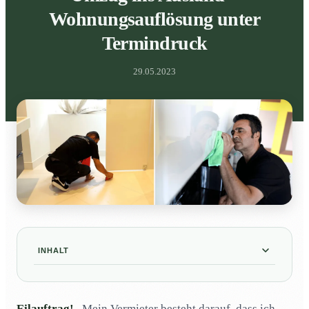
Wohnungsauflösung unter
Termindruck
29.05.2023
INHALT
Wie löse ich meine Wohnung unter Termindruck
01
rasch &amp; effizient auf?
Eilauftrag!
„Mein Vermieter besteht darauf, dass ich