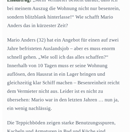
Was muss ich bei einem kurzfristigen
02
bei meinem Auszug die Wohnung nicht nur besenrein,
Wohnungsumzug besonders beachten?
sondern blitzblank hinterlasse!“ Wie schafft Mario
Wie stelle ich bei einem kurzfristigen Auszug aus einer
03
Anders das in kürzester Zeit?
Wohnung sicher, dass die Übergabe reibungslos
verläuft und es im Nachhinein keine Probleme gibt?
Mario Anders (32) hat ein Angebot für einen auf zwei
Was versteht man eigentlich unter der gesetzlich
04
vorgeschriebenen Besenreinheit?
Jahre befristeten Auslandsjob – aber es muss enorm
Reicht Besenreinheit aus oder muss ich alles
schnell gehen. „Wie soll ich das alles schaffen?“
05
renovieren lassen?
Innerhalb von 10 Tagen muss er seine Wohnung
Wo finde ich bei einem Eilauszug Hilfe, um die
06
auflösen, den Hausrat in ein Lager bringen und
Wohnung fristgemäss zu übergeben?
gleichzeitig klar Schiff machen – Besenreinheit reicht
Wie bringt ein Gebäudereiniger schwer verkalkte
07
dem Vermieter nicht aus. Leider ist es nicht zu
Kacheln und Armaturen zum Strahlen?
übersehen: Mario war in den letzten Jahren … nun ja,
Wie beseitigt ein erfahrener Gebäudereiniger
08
jahrelange Benutzungsspuren auf Teppichböden?
ein wenig nachlässig.
Wie gehen erfahrene Gebäudereiniger bei besonders
09
Die Teppichböden zeigen starke Benutzungsspuren,
vernachlässigten Wohnungen vor?
Kacheln und Armaturen in Bad und Küche sind