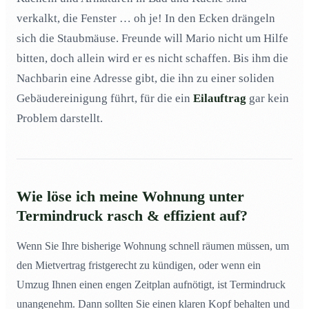
Was kann ich tun, um meine Wohnung künftig in
10
einem dauerhaft guten Zustand zu halten?
verkalkt, die Fenster … oh je! In den Ecken drängeln
sich die Staubmäuse. Freunde will Mario nicht um Hilfe
bitten, doch allein wird er es nicht schaffen. Bis ihm die
Nachbarin eine Adresse gibt, die ihn zu einer soliden
Gebäudereinigung führt, für die ein
Eilauftrag
gar kein
Problem darstellt.
Wie löse ich meine Wohnung unter
Termindruck rasch & effizient auf?
Wenn Sie Ihre bisherige Wohnung schnell räumen müssen, um
den Mietvertrag fristgerecht zu kündigen, oder wenn ein
Umzug Ihnen einen engen Zeitplan aufnötigt, ist Termindruck
unangenehm. Dann sollten Sie einen klaren Kopf behalten und