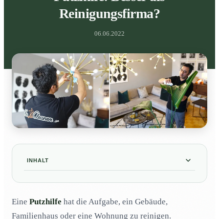
Reinigungsfirma?
06.06.2022
INHALT
Putzhilfen! Was leisten sie?
01
Eine
Putzhilfe
hat die Aufgabe, ein Gebäude,
Wann kommen Putzhilfen in der Gebäudereinigung an
02
ihre Grenzen?
Familienhaus oder eine Wohnung zu reinigen.