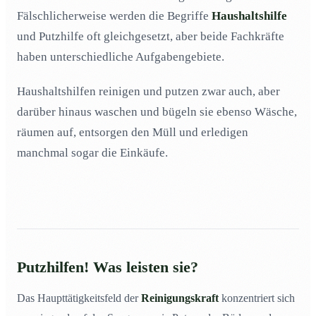
Wo finde ich zuverlässige und gute Putzhilfen?
03
Fälschlicherweise werden die Begriffe
Haushaltshilfe
und Putzhilfe oft gleichgesetzt, aber beide Fachkräfte
Muss ich einen Raumpfleger anmelden?
04
haben unterschiedliche Aufgabengebiete.
Welche Vorteile hat eine Putzhilfe gegenüber einer
05
Reinigungsfirma?
Haushaltshilfen reinigen und putzen zwar auch, aber
Was ist günstiger? Eine Putzkraft oder ein
06
Reinigungsunternehmen?
darüber hinaus waschen und bügeln sie ebenso Wäsche,
räumen auf, entsorgen den Müll und erledigen
Grundreinigung ein- oder zweimal im Jahr! Brauche ich
07
dafür eine Putzhilfe?
manchmal sogar die Einkäufe.
Fest angestellte Reinigungskraft oder
08
Reinigungsunternehmen beauftragen! Was ist
lohnender für Firmen?
Putzhilfe einstellen – In welche Falle kann ich tappen?
09
Ich kann mich nicht entscheiden: Putzhilfe oder
10
Reinigungsfirma! Einfach mal ausprobieren?
Putzhilfen! Was leisten sie?
Das Haupttätigkeitsfeld der
Reinigungskraft
konzentriert sich