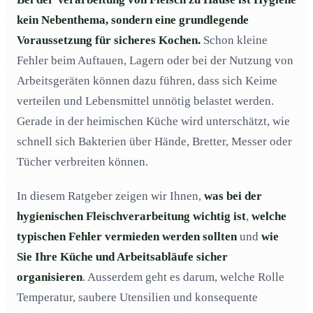
Warum ist eine hygienische Fleischverarbeitung
02
kein Nebenthema, sondern eine grundlegende
wichtig?
Voraussetzung für sicheres Kochen.
Schon kleine
Was ist bei einer hygienischen Fleischverarbeitung zu
03
Fehler beim Auftauen, Lagern oder bei der Nutzung von
beachten?
Arbeitsgeräten können dazu führen, dass sich Keime
Was für Regeln gelten, die den hygienischen
04
Standards im Bereich der hygienischen
verteilen und Lebensmittel unnötig belastet werden.
Fleischverarbeitung entsprechen?
Gerade in der heimischen Küche wird unterschätzt, wie
Welche Hilfsmittel und Tipps gibt es?
05
schnell sich Bakterien über Hände, Bretter, Messer oder
Tücher verbreiten können.
In diesem Ratgeber zeigen wir Ihnen,
was bei der
hygienischen Fleischverarbeitung wichtig ist
,
welche
typischen Fehler vermieden werden sollten
und
wie
Sie Ihre Küche und Arbeitsabläufe sicher
organisieren
. Ausserdem geht es darum, welche Rolle
Temperatur, saubere Utensilien und konsequente