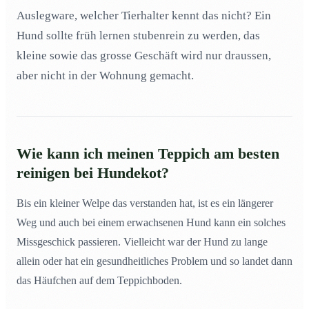
Teppichboden reinigen, wenn der Hund gebrochen hat
03
Auslegware, welcher Tierhalter kennt das nicht? Ein
Hund sollte früh lernen stubenrein zu werden, das
Hundegeruch in der Wohnung? Dann hilft eine
04
Teppichreinigung!
kleine sowie das grosse Geschäft wird nur draussen,
Meine Katze uriniert in der Wohnung! Effektiv den
05
aber nicht in der Wohnung gemacht.
Teppich reinigen!
Katzenkot auf der Auslegware! Helfen da auch
06
Hausmittel?
Hilfe, die Katze hat eine tote Maus angeschleppt!
07
Wie kann ich meinen Teppich am besten
Teppichreinigung sofort!
reinigen bei
Hundekot
?
Meine Katze und mein Hund haaren entsetzlich. Wie
08
soll ich den Teppich reinigen?
Bis ein kleiner Welpe das verstanden hat, ist es ein längerer
Teppichreinigung bei weiteren Haustieren
09
Weg und auch bei einem erwachsenen Hund kann ein solches
Haustierhaltung in einer Mietswohnung – Gründliche
10
Missgeschick passieren. Vielleicht war der Hund zu lange
Teppichreinigung ist ein Muss!
allein oder hat ein gesundheitliches Problem und so landet dann
das Häufchen auf dem Teppichboden.