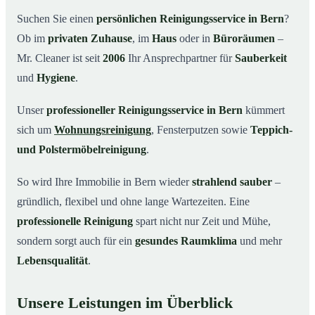
Warum Mr. Cleaner in Bern?
03
Suchen Sie einen
persönlichen Reinigungsservice in Bern
?
Ob im
privaten Zuhause
, im
Haus
oder in
Büroräumen
–
So einfach funktioniert’s
04
Mr. Cleaner ist seit
2006
Ihr Ansprechpartner für
Sauberkeit
Typische Anlässe für einen Reinigungsservice
05
und
Hygiene
.
Reinigungsservice in Bern und Umgebung
06
Unser
professioneller Reinigungsservice in Bern
kümmert
Jetzt unverbindliche Offerte anfordern
07
sich um
Wohnungsreinigung
, Fensterputzen sowie
Teppich-
So arbeitet ein Reinigungsservice in Bern wirklich
08
und Polstermöbelreinigung
.
So wird Ihre Immobilie in Bern wieder
strahlend sauber
–
gründlich, flexibel und ohne lange Wartezeiten. Eine
professionelle Reinigung
spart nicht nur Zeit und Mühe,
sondern sorgt auch für ein
gesundes Raumklima
und mehr
Lebensqualität
.
Unsere Leistungen im Überblick