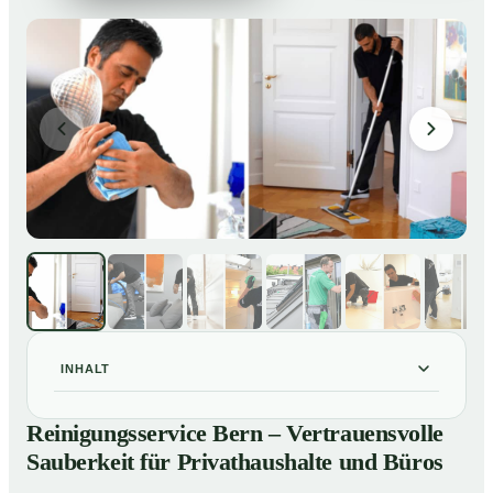
INHALT
Reinigungsservice Bern – Vertrauensvolle Sauberkeit
01
Reinigungsservice Bern – Vertrauensvolle
für Privathaushalte und Büros
Sauberkeit für Privathaushalte und Büros
Unsere Leistungen im Überblick
02