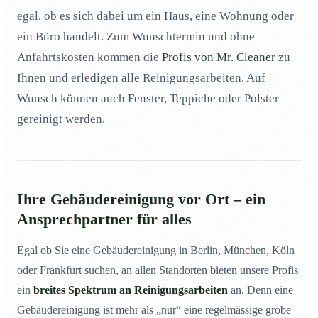
Teppichreinigung – tiefenreine Sauberkeit
03
egal, ob es sich dabei um ein Haus, eine Wohnung oder
ein Büro handelt. Zum Wunschtermin und ohne
Polsterreinigung – verbessern Sie das Raumklima
04
Anfahrtskosten kommen die
Profis von Mr. Cleaner
zu
Baureinigung – stressfrei und professionell
05
Ihnen und erledigen alle Reinigungsarbeiten. Auf
Ein professionelles Reinigungsteam mit Rund-um-
06
Service
Wunsch können auch Fenster, Teppiche oder Polster
gereinigt werden.
Ihre Gebäudereinigung vor Ort – ein
Ansprechpartner für alles
Egal ob Sie eine Gebäudereinigung in Berlin, München, Köln
oder Frankfurt suchen, an allen Standorten bieten unsere Profis
ein
breites Spektrum an Reinigungsarbeiten
an. Denn eine
Gebäudereinigung ist mehr als „nur“ eine regelmässige grobe