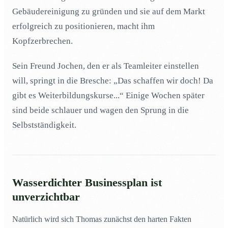
Gebäudereinigung zu gründen und sie auf dem Markt
Thomas gründet Reinigungsunternehmen für
04
erfolgreich zu positionieren, macht ihm
Bildungseinrichtungen
Kopfzerbrechen.
Startangebote für Schul- und Kindergartenreinigung?
05
Kinder, Heranwachsende, junge Erwachsene
06
Sein Freund Jochen, den er als Teamleiter einstellen
ansprechen
will, springt in die Bresche: „Das schaffen wir doch! Da
Als Gebäudereiniger zur „Marke“ werden
07
gibt es Weiterbildungskurse...“ Einige Wochen später
Lehrer und Eltern sind auch potenzielle Kunden
08
sind beide schlauer und wagen den Sprung in die
Ferienzeit überbrücken als Spezialreiniger
09
Selbstständigkeit.
Wasserdichter Businessplan ist
unverzichtbar
Natürlich wird sich Thomas zunächst den harten Fakten