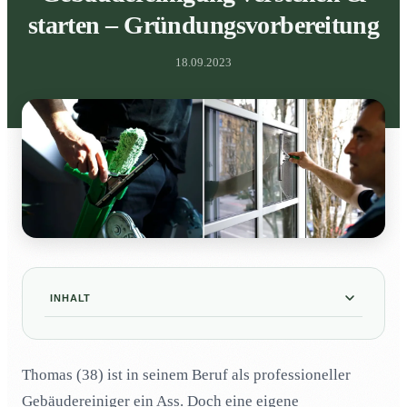
starten – Gründungsvorbereitung
18.09.2023
INHALT
Wasserdichter Businessplan ist unverzichtbar
01
Thomas (38) ist in seinem Beruf als professioneller
Kurse Pflicht für Reinigungsfirma-Gründung
02
Gebäudereiniger ein Ass. Doch eine eigene
Erfolg auf lokalem Markt durch Investitionen
03