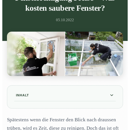
kosten saubere Fenster?
05.10.2022
INHALT
Was macht eine gute Fensterreinigung aus?
01
Spätestens wenn die Fenster den Blick nach draussen
Wie oft sollten Fenster gereinigt werden?
02
trüben, wird es Zeit, diese zu reinigen. Doch das ist oft
Was kostet eine Fensterreinigung?
03