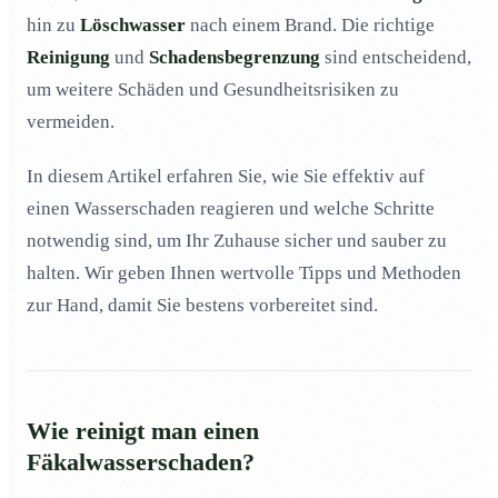
Abwasser im Keller: So reinigen Sie richtig
03
hin zu
Löschwasser
nach einem Brand. Die richtige
Reinigung
Reinigung nach Wasserschaden: Schritt-für-Schritt-
und
Schadensbegrenzung
sind entscheidend,
04
Anleitung oder Wie entfernt man Fäkalien nach einem
um weitere Schäden und Gesundheitsrisiken zu
Wasserschaden?
vermeiden.
Grundreinigung nach einem Wasserschaden: Worauf
05
achten?
In diesem Artikel erfahren Sie, wie Sie effektiv auf
Desinfektion nach Wasserschaden: Wichtige
06
einen Wasserschaden reagieren und welche Schritte
Massnahmen
notwendig sind, um Ihr Zuhause sicher und sauber zu
Wie entfernt man Wasser effektiv vom Boden?
07
halten. Wir geben Ihnen wertvolle Tipps und Methoden
Fäkalien im Keller: So gehen Sie vor
08
zur Hand, damit Sie bestens vorbereitet sind.
Keller nach Überschwemmung reinigen: Tipps und
09
Tricks
Wie reinigt man einen
Fäkalwasserschaden?