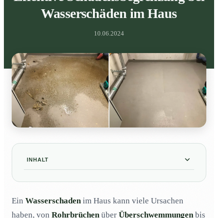
Wasserschäden im Haus
10.06.2024
INHALT
Wie reinigt man einen Fäkalwasserschaden?
01
Ein
Wasserschaden
im Haus kann viele Ursachen
Was kostet die Reinigung eines
02
Fäkalwasserschadens?
haben, von
Rohrbrüchen
über
Überschwemmungen
bis