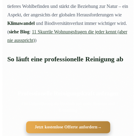
tieferes Wohlbefinden und stärkt die Beziehung zur Natur – ein
Aspekt, der angesichts der globalen Herausforderungen wie
Klimawandel
und Biodiversitätsverlust immer wichtiger wird.
(
siehe Blog
:
11 Skurrile Wohnungsfragen die jeder kennt (aber
nie ausspricht)
)
So läuft eine professionelle Reinigung ab
Professionelle Reinigungskraft anfragen
Für Unterstützung im Haushalt mit mehr Struktur und
Entlastung
Jetzt kostenlose Offerte anfordern
→