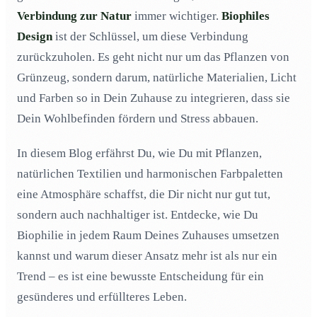
Verbindung zur Natur
immer wichtiger.
Biophiles
Natürliche Materialien und ihre Wirkung
04
Design
ist der Schlüssel, um diese Verbindung
Farbpaletten aus der Natur
05
zurückzuholen. Es geht nicht nur um das Pflanzen von
Integration von Tageslicht
06
Grünzeug, sondern darum, natürliche Materialien, Licht
Biophiles Design im kleinen Stil
07
und Farben so in Dein Zuhause zu integrieren, dass sie
Dein Wohlbefinden fördern und Stress abbauen.
Biophiles Design und Nachhaltigkeit
08
Die Psychologie der Natur im Raum
09
In diesem Blog erfährst Du, wie Du mit Pflanzen,
Biophiles Design für jeden Raum
10
natürlichen Textilien und harmonischen Farbpaletten
eine Atmosphäre schaffst, die Dir nicht nur gut tut,
sondern auch nachhaltiger ist. Entdecke, wie Du
Biophilie in jedem Raum Deines Zuhauses umsetzen
kannst und warum dieser Ansatz mehr ist als nur ein
Trend – es ist eine bewusste Entscheidung für ein
gesünderes und erfüllteres Leben.