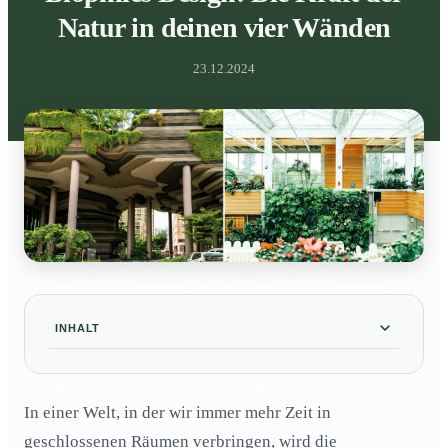
Natur in deinen vier Wänden
23.12.2024
INHALT
Was ist Biophiles Design?
01
In einer Welt, in der wir immer mehr Zeit in
Warum Biophiles Design wichtig ist
02
geschlossenen Räumen verbringen, wird die
Pflanzen als Herzstück
03