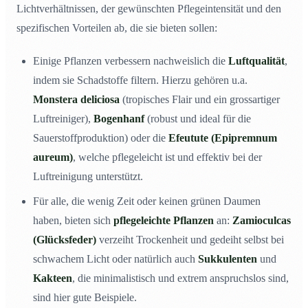
Lichtverhältnissen, der gewünschten Pflegeintensität und den
spezifischen Vorteilen ab, die sie bieten sollen:
Einige Pflanzen verbessern nachweislich die
Luftqualität
,
indem sie Schadstoffe filtern. Hierzu gehören u.a.
Monstera deliciosa
(tropisches Flair und ein grossartiger
Luftreiniger),
Bogenhanf
(robust und ideal für die
Sauerstoffproduktion) oder die
Efeutute (Epipremnum
aureum)
, welche pflegeleicht ist und effektiv bei der
Luftreinigung unterstützt.
Für alle, die wenig Zeit oder keinen grünen Daumen
haben, bieten sich
pflegeleichte Pflanzen
an:
Zamioculcas
(Glücksfeder)
verzeiht Trockenheit und gedeiht selbst bei
schwachem Licht oder natürlich auch
Sukkulenten
und
Kakteen
, die minimalistisch und extrem anspruchslos sind,
sind hier gute Beispiele.