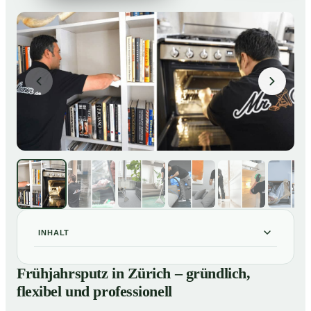
INHALT
Frühjahrsputz in Zürich – gründlich, flexibel und
01
Frühjahrsputz in Zürich – gründlich,
professionell
flexibel und professionell
Was gehört zu einem Frühjahrsputz?
02