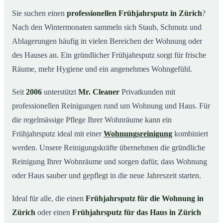
Was kostet ein Frühjahrsputz in Zürich?
03
Sie suchen einen
professionellen Frühjahrsputz in Zürich
?
Nach den Wintermonaten sammeln sich Staub, Schmutz und
Warum Mr. Cleaner in Zürich?
04
Ablagerungen häufig in vielen Bereichen der Wohnung oder
Typische Anlässe für einen Frühjahrsputz
05
des Hauses an. Ein gründlicher Frühjahrsputz sorgt für frische
Frühjahrsputz in Zürich & Umgebung
06
Räume, mehr Hygiene und ein angenehmes Wohngefühl.
Jetzt Offerte einholen
07
Seit
2006
unterstützt
Mr. Cleaner
Privatkunden mit
Frühjahrsputz in Zürich – so arbeiten unsere Profis
08
professionellen Reinigungen rund um Wohnung und Haus. Für
die regelmässige Pflege Ihrer Wohnräume kann ein
Frühjahrsputz ideal mit einer
Wohnungsreinigung
kombiniert
werden. Unsere Reinigungskräfte übernehmen die gründliche
Reinigung Ihrer Wohnräume und sorgen dafür, dass Wohnung
oder Haus sauber und gepflegt in die neue Jahreszeit starten.
Ideal für alle, die einen
Frühjahrsputz für die Wohnung in
Zürich
oder einen
Frühjahrsputz für das Haus in Zürich